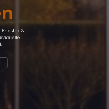
en
, Fenster &
ividuelle
.