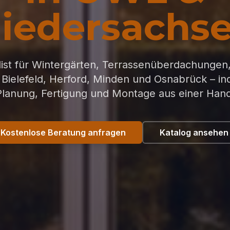
iedersachs
list für Wintergärten, Terrassenüberdachungen
 Bielefeld, Herford, Minden und Osnabrück – ind
Planung, Fertigung und Montage aus einer Hand
Kostenlose Beratung anfragen
Katalog ansehen