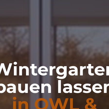
Wintergarte
bauen lasse
in OWL &