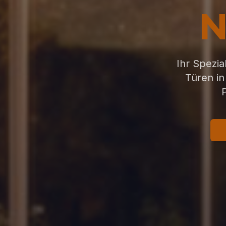
N
Ihr Spezia
Türen in